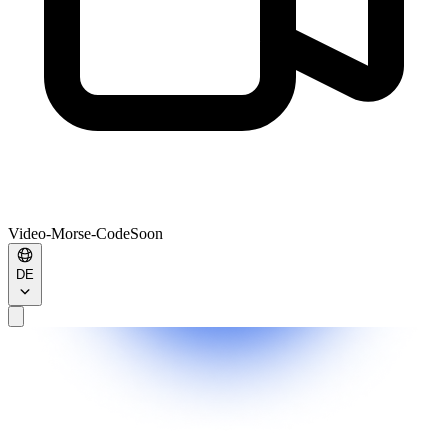
Video-Morse-Code
Soon
DE